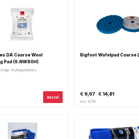
pes DA Coarse Wool
Bigfoot Wafelpad Coarse 
ng Pad (9.NW80H)
chap: Autopoetsen,
aken
€
9,67
€
14,81
Prijsklasse:
-
Bestel
incl. BTW
€ 9,67
tot
€ 14,81