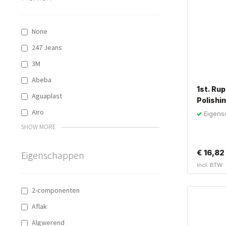
None
247 Jeans
3M
Abeba
1st. Ru
Aguaplast
Polishi
Airo
Eigens
Schoonm
SHOW MORE
€
16,82
Eigenschappen
incl. BTW
2-componenten
Aflak
Algwerend