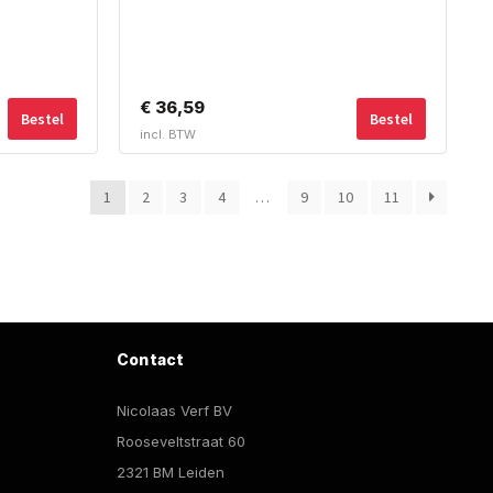
€
36,59
Bestel
Bestel
incl. BTW
1
2
3
4
…
9
10
11
Contact
Nicolaas Verf BV
Rooseveltstraat 60
2321 BM Leiden