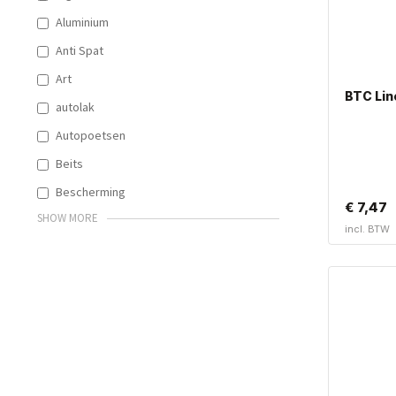
Aluminium
Anti Spat
Art
BTC Lin
autolak
Autopoetsen
Beits
Bescherming
€
7,47
SHOW MORE
incl. BTW