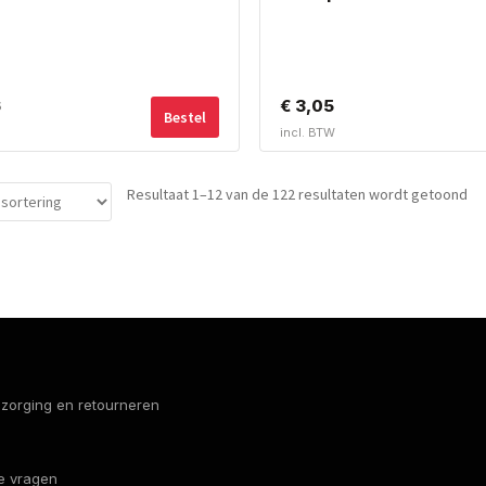
6
€
3,05
Bestel
incl. BTW
Resultaat 1–12 van de 122 resultaten wordt getoond
bezorging en retourneren
e vragen