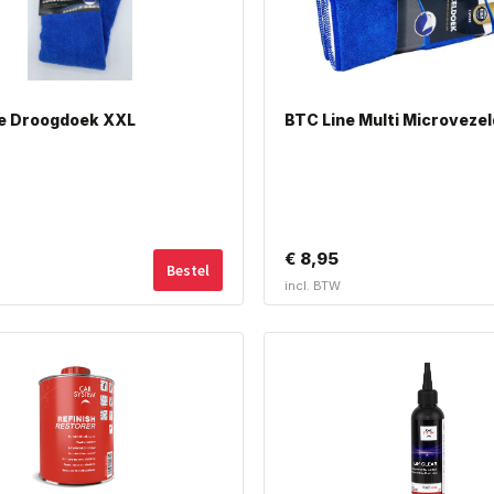
e Droogdoek XXL
BTC Line Multi Microveze
€
8,95
Bestel
incl. BTW