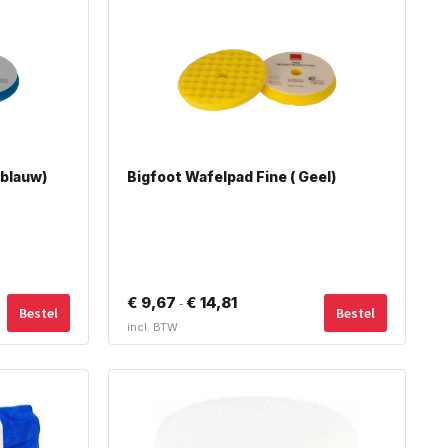
(blauw)
Bigfoot Wafelpad Fine ( Geel)
Dit
Dit
€
9,67
€
14,81
Prijsklasse:
-
Bestel
Bestel
product
product
incl. BTW
€ 9,67
heeft
heeft
meerdere
meerdere
tot
variaties.
variaties.
€ 14,81
Deze
Deze
optie
optie