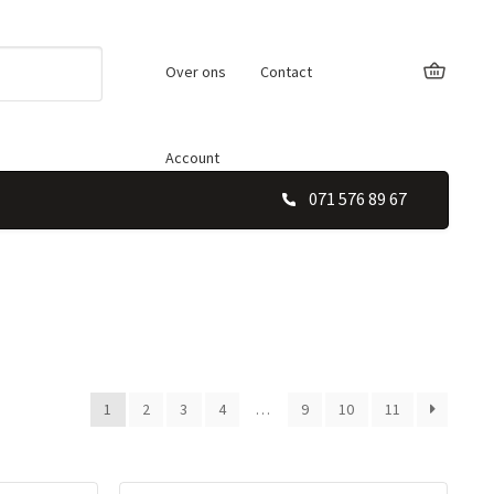
Over ons
Contact
Account
071 576 89 67
1
2
3
4
…
9
10
11