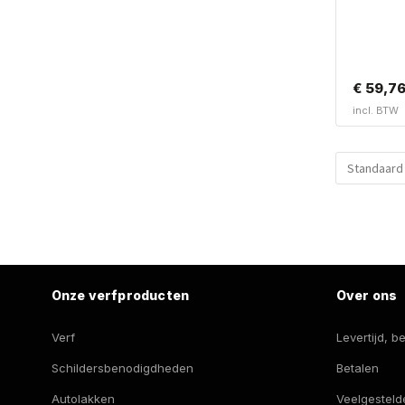
€
59,7
incl. BTW
Onze verfproducten
Over ons
Verf
Levertijd, 
Schildersbenodigdheden
Betalen
Autolakken
Veelgesteld