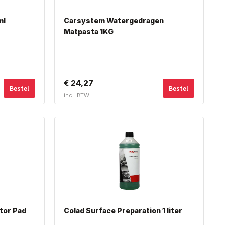
ml
Carsystem Watergedragen
Matpasta 1KG
Dit
€
24,27
Bestel
Bestel
product
incl. BTW
heeft
meerdere
variaties.
Deze
optie
kan
gekozen
worden
op
de
tor Pad
Colad Surface Preparation 1 liter
productpagina