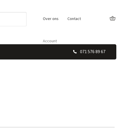
Over ons
Contact
Account
071 576 89 67