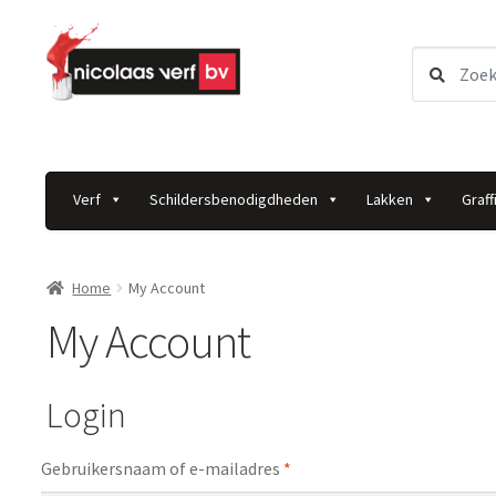
Ga
Ga
Zoeken
door
direct
naar:
naar
naar
navigatie
de
inhoud
Verf
Schildersbenodigdheden
Lakken
Graffi
Home
My Account
My Account
Login
Vereist
Gebruikersnaam of e-mailadres
*