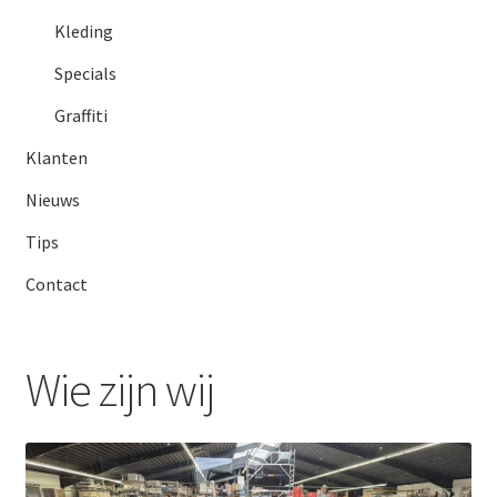
Subme
Giorgio Graesan and Friends
Kleding
uitvou
Specials
Graffiti
Klanten
Nieuws
Tips
Contact
Wie zijn wij