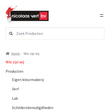
Ga
Ga
door
direct
naar
naar
navigatie
de
inhoud
Zoeken
Subme
Verf
naar:
uitvou
Subme
Schildersbenodigdheden
Home
Wie zijn wij
uitvou
Wie zijn wij
Subme
Lakken
uitvou
Producten
Eigen kleurmakerij
Subme
Graffiti Art
uitvou
Verf
Subme
Lak
Detailing
uitvou
Schildersbenodigdheden