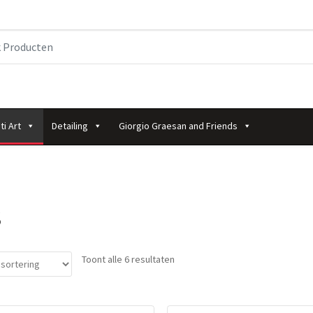
ti Art
Detailing
Giorgio Graesan and Friends
s
Toont alle 6 resultaten