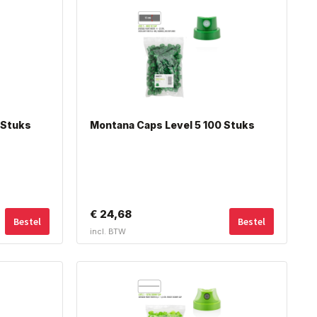
 Stuks
Montana Caps Level 5 100 Stuks
Dit
Dit
€
24,68
Bestel
Bestel
product
product
incl. BTW
heeft
heeft
meerdere
meerdere
variaties.
variaties.
Deze
Deze
optie
optie