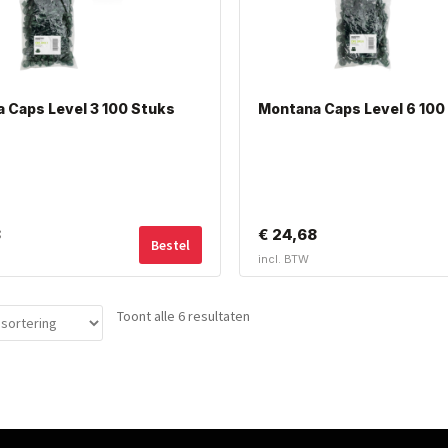
 Caps Level 3 100 Stuks
Montana Caps Level 6 100
Dit
8
€
24,68
Bestel
product
incl. BTW
heeft
meerdere
variaties.
Toont alle 6 resultaten
Deze
optie
kan
gekozen
worden
op