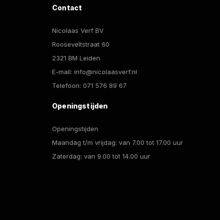
Contact
de
de
productpagina
productpagina
Nicolaas Verf BV
Rooseveltstraat 60
2321 BM Leiden
E-mail:
info@nicolaasverf.nl
Telefoon:
071 576 89 67
Openingstijden
Openingstijden
Maandag t/m vrijdag: van 7.00 tot 17.00 uur
Zaterdag: van 9.00 tot 14.00 uur