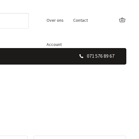
Over ons
Contact
Account
071 576 89 67