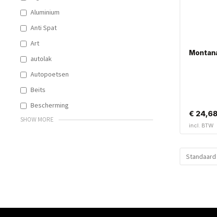
Aluminium
Anti Spat
Art
Montana
autolak
Autopoetsen
Beits
Bescherming
€
24,6
SHOW MORE
incl. BTW