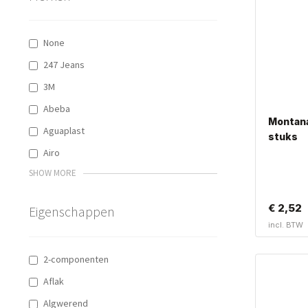
None
247 Jeans
3M
Abeba
Montana
Aguaplast
stuks
Airo
SHOW MORE
€
2,52
Eigenschappen
incl. BTW
2-componenten
Aflak
Algwerend