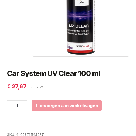
Subme
Giorgio Graesan and Friends
uitvou
Car System UV Clear 100 ml
€
27,67
incl. BTW
Car
Toevoegen aan winkelwagen
System
UV
Clear
100
ml
SKU:
4102871545287
aantal