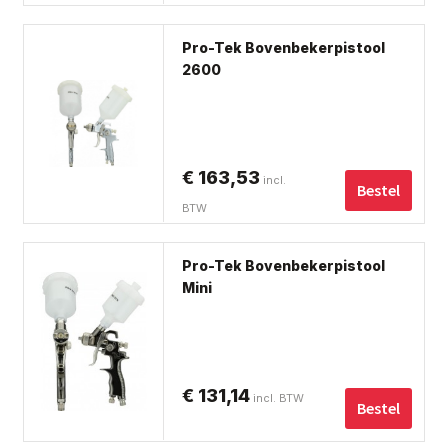
Dit
Pro-Tek Bovenbekerpistool
pro
2600
hee
me
var
De
€
163,53
incl.
opt
Bestel
BTW
ka
ge
Dit
wo
Pro-Tek Bovenbekerpistool
pro
op
Mini
hee
de
me
pro
var
De
€
131,14
incl. BTW
opt
Bestel
ka