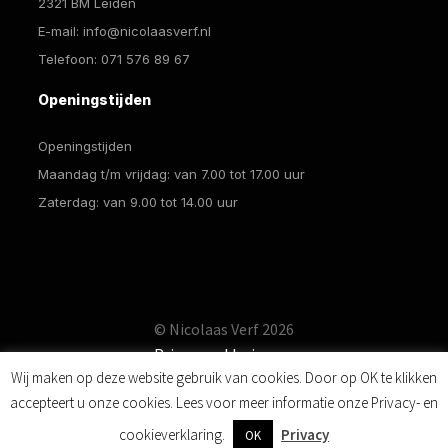
2321 BM Leiden
E-mail:
info@nicolaasverf.nl
Telefoon:
071 576 89 67
Openingstijden
Openingstijden
Maandag t/m vrijdag: van 7.00 tot 17.00 uur
Zaterdag: van 9.00 tot 14.00 uur
© Nicolaas Verf 2026
Privacyverklaring
Wij maken op deze website gebruik van cookies. Door op OK te klikken
accepteert u onze cookies. Lees voor meer informatie onze Privacy- en
0
cookieverklaring.
Privacy
OK