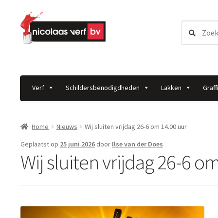
Ga
Ga
Zoeken
door
direct
naar:
naar
naar
navigatie
de
inhoud
Verf
Schildersbenodigdheden
Lakken
Graffi
Home
Nieuws
Wij sluiten vrijdag 26-6 om 14.00 uur
Geplaatst op
25 juni 2026
door
Ilse van der Does
Wij sluiten vrijdag 26-6 o