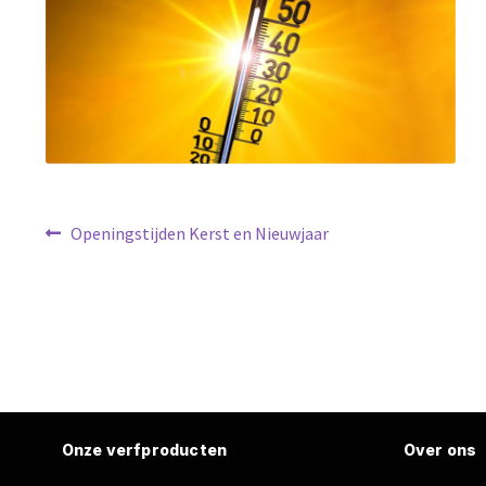
Bericht
Vorig
Openingstijden Kerst en Nieuwjaar
bericht:
navigatie
Onze verfproducten
Over ons