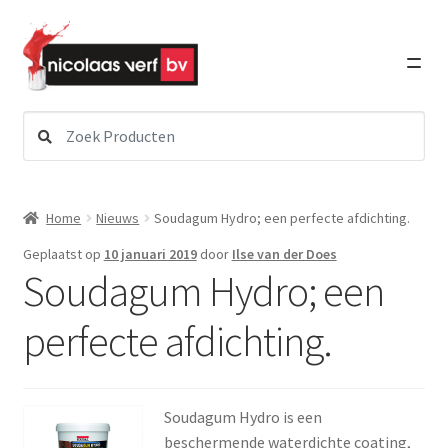
Ga
Ga
door
direct
naar
naar
navigatie
de
inhoud
Zoeken
Subme
Verf
naar:
uitvou
Subme
Schildersbenodigdheden
Home
Nieuws
Soudagum Hydro; een perfecte afdichting.
uitvou
Geplaatst op
10 januari 2019
door
Ilse van der Does
Subme
Lakken
Soudagum Hydro; een
uitvou
perfecte afdichting.
Subme
Graffiti Art
uitvou
Subme
Detailing
uitvou
Soudagum Hydro is een
beschermende waterdichte coating,