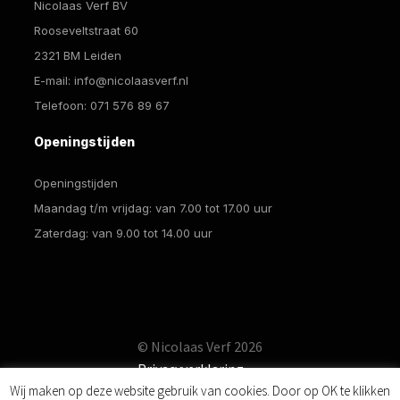
Nicolaas Verf BV
Rooseveltstraat 60
2321 BM Leiden
E-mail:
info@nicolaasverf.nl
Telefoon:
071 576 89 67
Openingstijden
Openingstijden
Maandag t/m vrijdag: van 7.00 tot 17.00 uur
Zaterdag: van 9.00 tot 14.00 uur
© Nicolaas Verf 2026
Privacyverklaring
Wij maken op deze website gebruik van cookies. Door op OK te klikken