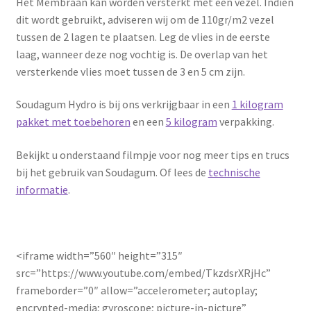
Het Membraan kan worden versterkt met een vezel. Indien
dit wordt gebruikt, adviseren wij om de 110gr/m2 vezel
tussen de 2 lagen te plaatsen. Leg de vlies in de eerste
laag, wanneer deze nog vochtig is. De overlap van het
versterkende vlies moet tussen de 3 en 5 cm zijn.
Soudagum Hydro is bij ons verkrijgbaar in een
1 kilogram
pakket met toebehoren
en een
5 kilogram
verpakking.
Bekijkt u onderstaand filmpje voor nog meer tips en trucs
bij het gebruik van Soudagum. Of lees de
technische
informatie
.
<iframe width=”560″ height=”315″
src=”https://www.youtube.com/embed/TkzdsrXRjHc”
frameborder=”0″ allow=”accelerometer; autoplay;
encrypted-media; gyroscope; picture-in-picture”