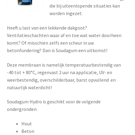
Subme
die bij uiteenlopende situaties kan
Giorgio Graesan and Friends
uitvou
worden ingezet.
Heeft u last van een lekkende dakgoot?
Ventilatieschachten waar af en toe wat water doorheen
komt? Of misschien zelfs een scheur in uw
betonfundering? Dan is Soudagum een uitkomst!
Deze membraan is namelijk temperatuurbestendig van
-40 tot + 80°C, regenvast 2 uur na applicatie, UV- en
weerbestendig, overschilderbaar, barst opvullend en
natuurlijk waterdicht!
Soudagum Hydro is geschikt voor de volgende
ondergronden:
Hout
Beton