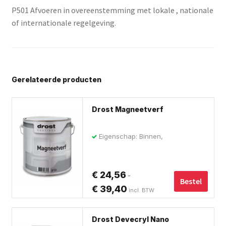
P501 Afvoeren in overeenstemming met lokale , nationale
of internationale regelgeving.
Gerelateerde producten
Dit
Drost Magneetverf
pro
hee
Eigenschap: Binnen,
me
Magneetverf, Watergedragen
var
De
€
24,56
-
opt
Bestel
€
39,40
Prijsklasse:
incl. BTW
ka
€ 24,56
ge
Dit
tot
wo
Drost Devecryl Nano