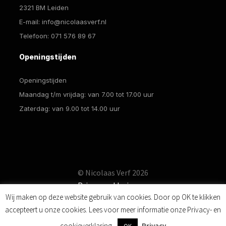
2321 BM Leiden
E-mail:
info@nicolaasverf.nl
Telefoon:
071 576 89 67
Openingstijden
Openingstijden
Maandag t/m vrijdag: van 7.00 tot 17.00 uur
Zaterdag: van 9.00 tot 14.00 uur
© Nicolaas Verf 2026
Privacyverklaring
Wij maken op deze website gebruik van cookies. Door op OK te klikken
accepteert u onze cookies. Lees voor meer informatie onze Privacy- en
0
cookieverklaring.
Privacy