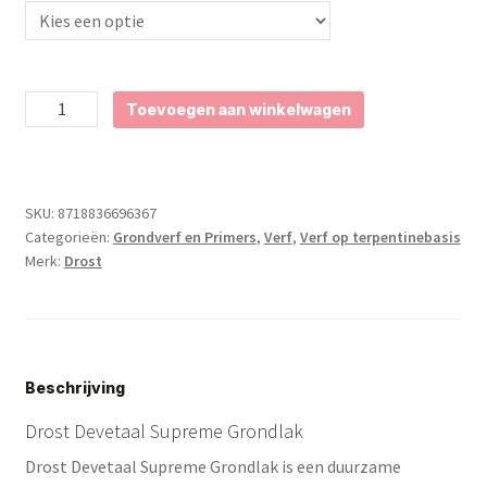
Drost
Toevoegen aan winkelwagen
Devetaal
Supreme
Grondlak
aantal
SKU:
8718836696367
Categorieën:
Grondverf en Primers
,
Verf
,
Verf op terpentinebasis
Merk:
Drost
Beschrijving
Drost Devetaal Supreme Grondlak
Drost Devetaal Supreme Grondlak is een duurzame