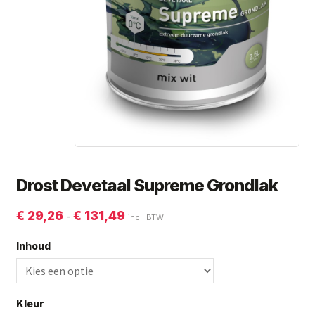
Subme
Giorgio Graesan and Friends
uitvou
Drost Devetaal Supreme Grondlak
Prijsklasse:
-
€
29,26
€
131,49
incl. BTW
€ 29,26
Inhoud
tot
€ 131,49
Kleur