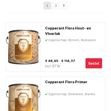
Subme
Giorgio Graesan and Friends
1
2
uitvou
Dit
Copperant Flora Hout- en
pro
Vloerlak
hee
Eigenschap: Binnen, Biobased,
me
Blanke Lak
var
De
Prijsklasse:
-
€
48,45
€
114,37
opt
Bestel
incl. BTW
€ 48,45
ka
tot
ge
wo
€ 114,37
Copperant Flora Primer
op
de
Eigenschap: Biobased, Blanke
Lak, Grondverf
pro