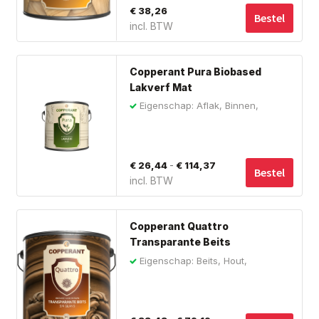
€
38,26
Bestel
incl. BTW
Dit
Copperant Pura Biobased
pro
Lakverf Mat
hee
Eigenschap: Aflak, Binnen,
me
Biobased
var
De
Prijsklasse:
-
€
26,44
€
114,37
opt
Bestel
incl. BTW
€ 26,44
ka
tot
ge
Dit
wo
€ 114,37
Copperant Quattro
pro
op
Transparante Beits
hee
de
Eigenschap: Beits, Hout,
me
Vochtregulerend
pro
var
De