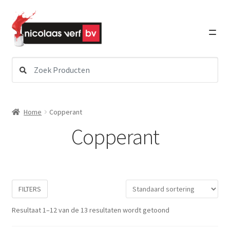
Ga
Ga
door
direct
naar
naar
navigatie
de
inhoud
Zoeken
Subme
Verf
naar:
uitvou
Subme
Schildersbenodigdheden
Home
Copperant
uitvou
Copperant
Subme
Lakken
uitvou
Subme
Graffiti Art
uitvou
FILTERS
Subme
Detailing
Resultaat 1–12 van de 13 resultaten wordt getoond
uitvou