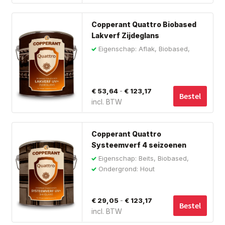
tot
ge
Dit
wo
€ 123,17
Copperant Quattro Biobased
pro
op
Lakverf Zijdeglans
hee
de
Eigenschap: Aflak, Biobased,
me
Buiten
pro
var
De
Prijsklasse:
-
€
53,64
€
123,17
opt
Bestel
incl. BTW
€ 53,64
ka
tot
ge
Dit
wo
€ 123,17
Copperant Quattro
pro
op
Systeemverf 4 seizoenen
hee
de
Eigenschap: Beits, Biobased,
me
Vochtregulerend
pro
Ondergrond: Hout
var
De
Prijsklasse:
-
€
29,05
€
123,17
opt
Bestel
incl. BTW
€ 29,05
ka