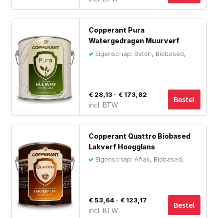
€ 22,01
ka
tot
ge
Dit
wo
€ 92,36
Copperant Pura
pro
op
Watergedragen Muurverf
hee
Extra Mat
de
Eigenschap: Beton, Biobased,
me
Hout
pro
var
De
Prijsklasse:
-
€
28,13
€
173,82
opt
Bestel
incl. BTW
€ 28,13
ka
tot
ge
Dit
wo
€ 173,82
Copperant Quattro Biobased
pro
op
Lakverf Hoogglans
hee
de
Eigenschap: Aflak, Biobased,
me
Buiten
pro
var
De
Prijsklasse:
-
€
53,64
€
123,17
opt
Bestel
incl. BTW
€ 53,64
ka