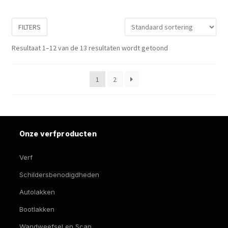
tot
ge
wo
€ 123,17
FILTERS
op
de
Resultaat 1–12 van de 13 resultaten wordt getoond
pro
1
2
Onze verfproducten
Verf
Schildersbenodigdheden
Autolakken
Bootlakken
Wandweefsel en Scan