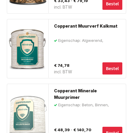
Prijsklasse:
-
€
33,43
€
79,19
opt
Bestel
incl. BTW
€ 33,43
ka
tot
ge
wo
€ 79,19
Copperant Muurverf Kalkmat
op
de
Eigenschap: Algwerend,
Biobased, Buiten
pro
€
74,78
Bestel
incl. BTW
Dit
Copperant Minerale
pro
Muurprimer
hee
Eigenschap: Beton, Binnen,
me
Biobased
var
De
Prijsklasse:
-
€
48,39
€
140,70
opt
Bestel