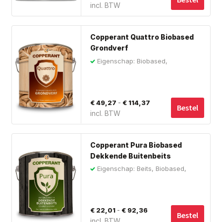
incl. BTW
€ 48,39
ka
tot
ge
Dit
wo
€ 140,70
Copperant Quattro Biobased
pro
op
Grondverf
hee
de
Eigenschap: Biobased,
me
Grondverf, Hout
pro
var
De
Prijsklasse:
-
€
49,27
€
114,37
opt
Bestel
incl. BTW
€ 49,27
ka
tot
ge
Dit
wo
€ 114,37
Copperant Pura Biobased
pro
op
Dekkende Buitenbeits
hee
de
Eigenschap: Beits, Biobased,
me
Halfglans
pro
var
De
Prijsklasse:
-
€
22,01
€
92,36
opt
Bestel
incl. BTW