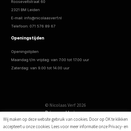
Rooseveltstraat 60
2321 BM Leiden
E-mail:
info@nicolaasverf.nl
Telefoon:
071 576 89 67
Openingstijden
Openingstijden
Maandag t/m vrijdag: van 7.00 tot 17.00 uur
Zaterdag: van 9.00 tot 14.00 uur
© Nicolaas Verf 2026
Privacyverklaring
Wij maken op deze website gebruik van cookies. Door op OK te klikken
accepteert u onze cookies. Lees voor meer informatie onze Privacy- en