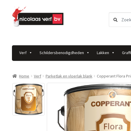
Ga
Ga
Zoeken
door
direct
naar:
naar
naar
navigatie
de
inhoud
Verf
Schildersbenodigdheden
Lakken
Graffi
Home
Verf
Parketlak en vloerlak blank
Copperant Flora Pr