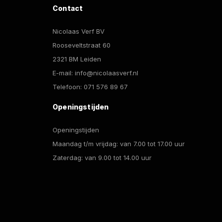
Contact
de
de
productpagina
productpagina
Nicolaas Verf BV
Rooseveltstraat 60
2321 BM Leiden
E-mail:
info@nicolaasverf.nl
Telefoon:
071 576 89 67
Openingstijden
Openingstijden
Maandag t/m vrijdag: van 7.00 tot 17.00 uur
Zaterdag: van 9.00 tot 14.00 uur