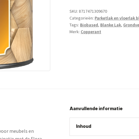
SKU:
8717471309670
Categorieën:
Parketlak en vloerlak 
Tags:
Biobased
,
Blanke Lak
,
Grondve
Merk:
Copperant
Aanvullende informatie
Inhoud
 voor meubels en
binatie met de Flora