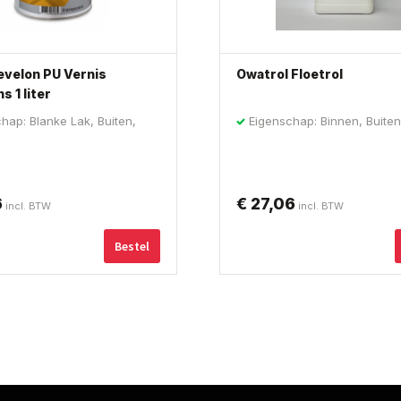
evelon PU Vernis
Owatrol Floetrol
s 1 liter
hap: Blanke Lak, Buiten,
Eigenschap: Binnen, Buiten
Muurverf
6
€
27,06
incl. BTW
incl. BTW
Bestel