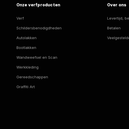
Onze verfproducten
Over ons
de
productpagina
Verf
Levertijd, 
Schildersbenodigdheden
Betalen
Autolakken
Veelgesteld
Bootlakken
Wandweefsel en Scan
Werkkleding
Gereedschappen
Graffiti Art