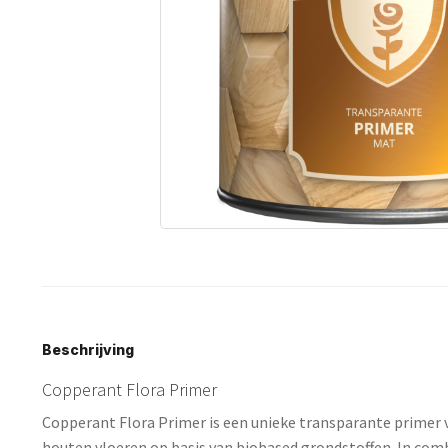
Beschrijving
Copperant Flora Primer
Copperant Flora Primer is een unieke transparante primer
houten vloeren op basis van biobased grondstoffen. In com