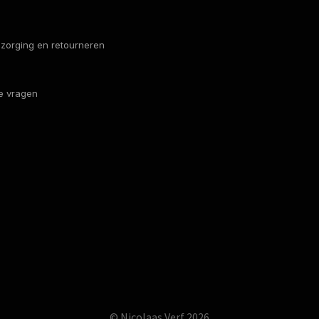
bezorging en retourneren
e vragen
© Nicolaas Verf 2026