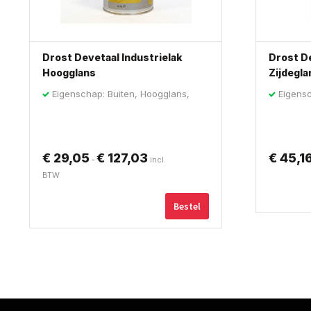
Drost Devetaal Industrielak
Drost D
Hoogglans
Zijdeglan
Eigenschap: Buiten, Hoogglans,
Eigensc
Industrielak
Vernis
€
29,05
€
127,03
€
45,1
Prijsklasse:
Dit
-
incl.
€ 29,05
product
BTW
tot
heeft
€ 127,03
meerdere
Bestel
variaties.
Deze
optie
kan
gekozen
worden
op