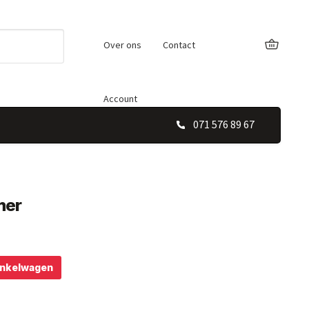
Over ons
Contact
Account
071 576 89 67
mer
inkelwagen