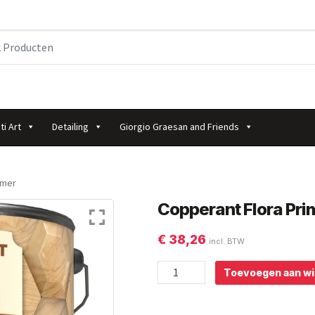
ti Art
Detailing
Giorgio Graesan and Friends
imer
Copperant Flora Pri
€
38,26
incl. BTW
Copperant
Toevoegen aan w
Flora
Primer
aantal