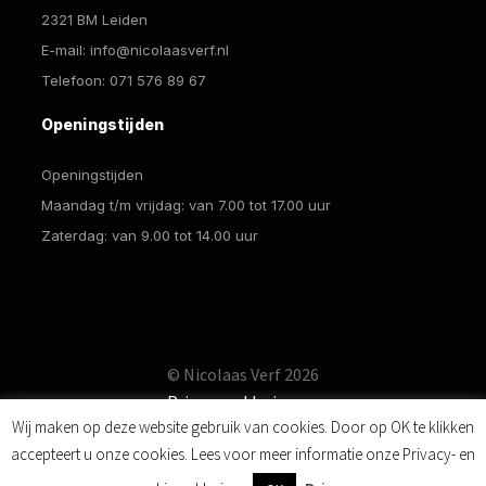
2321 BM Leiden
E-mail:
info@nicolaasverf.nl
Telefoon:
071 576 89 67
Openingstijden
Openingstijden
Maandag t/m vrijdag: van 7.00 tot 17.00 uur
Zaterdag: van 9.00 tot 14.00 uur
© Nicolaas Verf 2026
Privacyverklaring
Wij maken op deze website gebruik van cookies. Door op OK te klikken
accepteert u onze cookies. Lees voor meer informatie onze Privacy- en
0