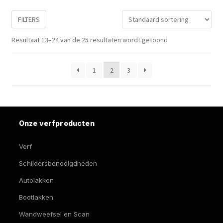
FILTERS
Resultaat 13–24 van de 25 resultaten wordt getoond
1
2
3
Onze verfproducten
Verf
Schildersbenodigdheden
Autolakken
Bootlakken
Wandweefsel en Scan