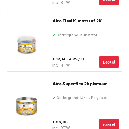
incl. BTW
Dit
Airo Flexi Kunststof 2K
pro
hee
Ondergrond: Kunststof
me
var
De
Prijsklasse:
-
€
12,14
€
29,37
opt
Bestel
incl. BTW
€ 12,14
ka
tot
ge
wo
€ 29,37
Airo Superflex 2k plamuur
op
de
Ondergrond: IJzer, Polyester,
Staal, Hout, Metaal
pro
€
26,95
Bestel
incl. BTW