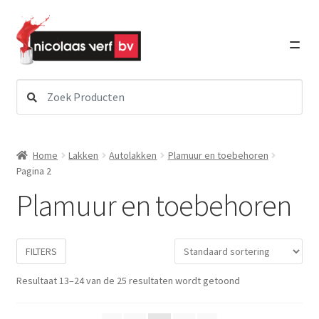
Ga
Ga
door
direct
naar
naar
navigatie
de
inhoud
Zoeken
Subme
Verf
naar:
uitvou
Subme
Schildersbenodigdheden
Home
Lakken
Autolakken
Plamuur en toebehoren
uitvou
Pagina 2
Subme
Plamuur en toebehoren
Lakken
uitvou
Subme
Autolakken
uitvou
FILTERS
Afplaktape en maskeerpapier
Resultaat 13–24 van de 25 resultaten wordt getoond
Anti steenslag