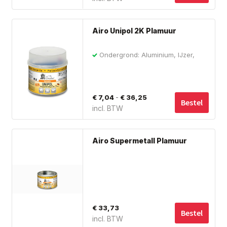
Dit
Airo Unipol 2K Plamuur
pro
hee
Ondergrond: Aluminium, IJzer,
me
Polyester, Staal, Hout, Metaal
var
De
Prijsklasse:
-
€
7,04
€
36,25
opt
Bestel
incl. BTW
€ 7,04
ka
tot
ge
wo
€ 36,25
Airo Supermetall Plamuur
op
de
pro
€
33,73
Bestel
incl. BTW