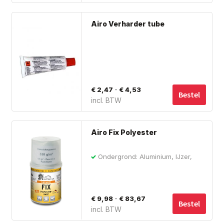
Dit
Airo Verharder tube
pro
hee
me
var
De
Prijsklasse:
-
€
2,47
€
4,53
opt
Bestel
incl. BTW
€ 2,47
ka
tot
ge
Dit
wo
€ 4,53
Airo Fix Polyester
pro
op
hee
de
Ondergrond: Aluminium, IJzer,
me
Polyester, Staal, Hout, Metaal
pro
var
De
Prijsklasse:
-
€
9,98
€
83,67
opt
Bestel
incl. BTW
€ 9,98
ka