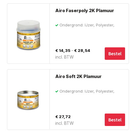
tot
ge
Dit
wo
€ 83,67
Airo Faserpoly 2K Plamuur
pro
op
hee
de
Ondergrond: IJzer, Polyester,
me
Staal, Hout, Metaal
pro
var
De
Prijsklasse:
-
€
14,35
€
28,54
opt
Bestel
incl. BTW
€ 14,35
ka
tot
ge
wo
€ 28,54
Airo Soft 2K Plamuur
op
de
Ondergrond: IJzer, Polyester,
Staal, Hout, Metaal
pro
€
27,72
Bestel
incl. BTW