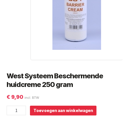
Subme
Giorgio Graesan and Friends
uitvou
West Systeem Beschermende
huidcreme 250 gram
€
9,90
incl. BTW
West
Toevoegen aan winkelwagen
Systeem
Beschermende
huidcreme
250