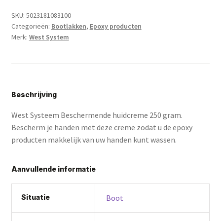
gram
SKU:
5023181083100
aantal
Categorieën:
Bootlakken
,
Epoxy producten
Merk:
West System
Beschrijving
West Systeem Beschermende huidcreme 250 gram.
Bescherm je handen met deze creme zodat u de epoxy
producten makkelijk van uw handen kunt wassen.
Aanvullende informatie
Situatie
Boot