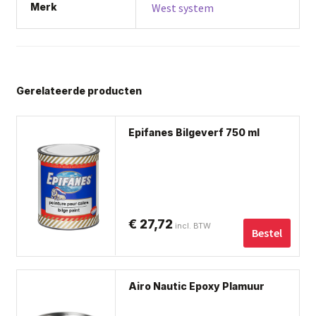
Merk
West system
Gerelateerde producten
Dit
Epifanes Bilgeverf 750 ml
pro
hee
me
var
De
€
27,72
incl. BTW
opt
Bestel
ka
ge
Dit
wo
Airo Nautic Epoxy Plamuur
pro
op
hee