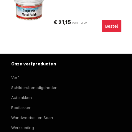
€
21,15
incl. BTW
Bestel
Onze verfproducten
Verf
Schildersbenodigdheden
Autolakken
Bootlakken
Wandweefsel en Scan
Werkkleding