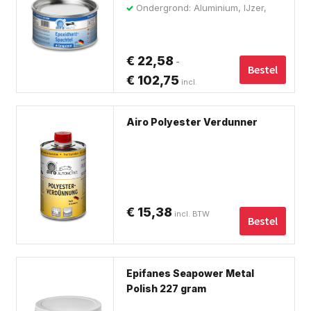
de
Ondergrond: Aluminium, IJzer,
me
pro
Polyester, Staal, Hout, Metaal
var
De
€
22,58
-
opt
Bestel
€
102,75
Prijsklasse:
incl.
ka
€ 22,58
ge
BTW
tot
wo
Airo Polyester Verdunner
op
€ 102,75
de
pro
€
15,38
incl. BTW
Bestel
Epifanes Seapower Metal
Polish 227 gram