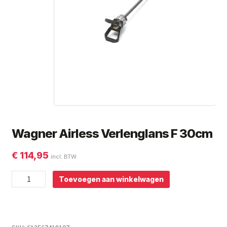
Subme
Giorgio Graesan and Friends
uitvou
Wagner Airless Verlenglans F 30cm
€
114,95
incl. BTW
Wagner
Toevoegen aan winkelwagen
Airless
Verlenglans
F
30cm
aantal