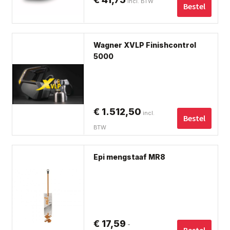
incl. BTW
Bestel
Wagner XVLP Finishcontrol
5000
€
1.512,50
incl.
Bestel
BTW
Dit
Epi mengstaaf MR8
pro
hee
me
var
De
€
17,59
-
opt