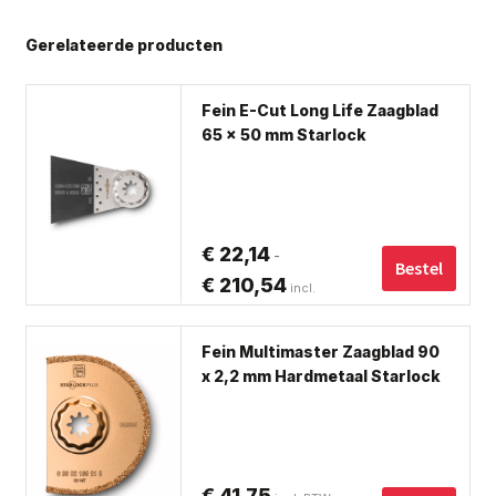
Gerelateerde producten
Dit
Fein E-Cut Long Life Zaagblad
pro
65 x 50 mm Starlock
hee
me
var
De
€
22,14
-
opt
Bestel
€
210,54
Prijsklasse:
incl.
ka
€ 22,14
ge
BTW
tot
wo
Fein Multimaster Zaagblad 90
op
x 2,2 mm Hardmetaal Starlock
€ 210,54
de
pro
€
41,75