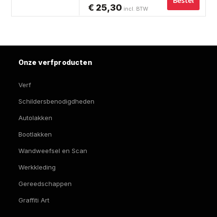
Bestel
€
25,30
Prijsklasse:
incl. BTW
ka
€ 17,59
ge
tot
wo
op
€ 25,30
de
Onze verfproducten
pro
Verf
Schildersbenodigdheden
Autolakken
Bootlakken
Wandweefsel en Scan
Werkkleding
Gereedschappen
Graffiti Art