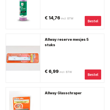
€
14,76
incl. BTW
Bestel
Dit
Allway reserve mesjes 5
pro
stuks
hee
me
var
De
€
6,99
incl. BTW
opt
Bestel
ka
ge
wo
Allway Glasschraper
op
de