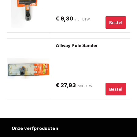
pro
€
9,30
incl. BTW
Bestel
Allway Pole Sander
€
27,93
incl. BTW
Bestel
Onze verfproducten