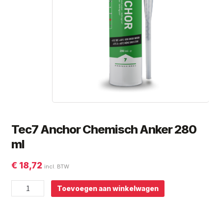
Subme
Giorgio Graesan and Friends
uitvou
Tec7 Anchor Chemisch Anker 280
ml
€
18,72
incl. BTW
Tec7
Toevoegen aan winkelwagen
Anchor
Chemisch
Anker
280