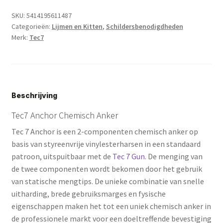
ml
SKU:
5414195611487
aantal
Categorieën:
Lijmen en Kitten
,
Schildersbenodigdheden
Merk:
Tec7
Beschrijving
Tec7 Anchor Chemisch Anker
Tec 7 Anchor is een 2-componenten chemisch anker op
basis van styreenvrije vinylesterharsen in een standaard
patroon, uitspuitbaar met de
Tec 7 Gun
. De menging van
de twee componenten wordt bekomen door het gebruik
van statische mengtips. De unieke combinatie van snelle
uitharding, brede gebruiksmarges en fysische
eigenschappen maken het tot een uniek chemisch anker in
de professionele markt voor een doeltreffende bevestiging