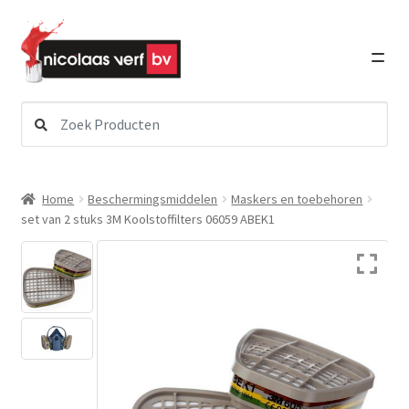
Ga
Ga
door
direct
naar
naar
navigatie
de
inhoud
Zoeken
Subme
naar:
Verf
uitvou
Subme
Schildersbenodigdheden
Home
Beschermingsmiddelen
Maskers en toebehoren
uitvou
set van 2 stuks 3M Koolstoffilters 06059 ABEK1
Subme
Lakken
uitvou
Subme
Graffiti Art
uitvou
Subme
Detailing
uitvou