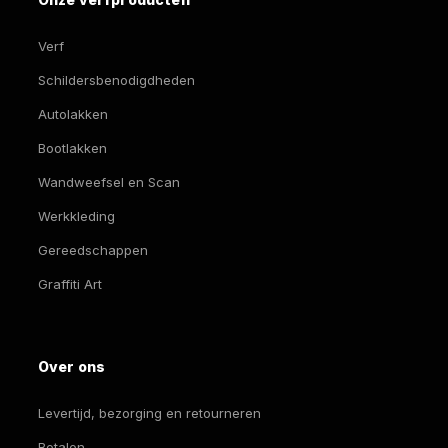
pro
Verf
Schildersbenodigdheden
Autolakken
Bootlakken
Wandweefsel en Scan
Werkkleding
Gereedschappen
Graffiti Art
Over ons
Levertijd, bezorging en retourneren
Betalen