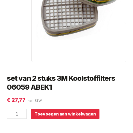
Subme
Giorgio Graesan and Friends
uitvou
set van 2 stuks 3M Koolstoffilters
06059 ABEK1
€
27,77
incl. BTW
set
Toevoegen aan winkelwagen
van
2
stuks
3M