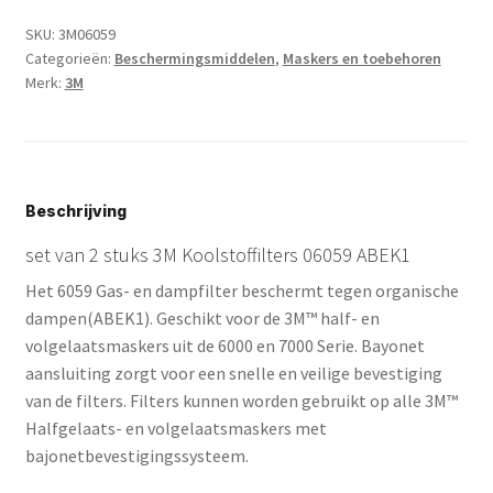
Koolstoffilters
SKU:
3M06059
06059
ABEK1
Categorieën:
Beschermingsmiddelen
,
Maskers en toebehoren
aantal
Merk:
3M
Beschrijving
set van 2 stuks 3M Koolstoffilters 06059 ABEK1
Het 6059 Gas- en dampfilter beschermt tegen organische
dampen(ABEK1). Geschikt voor de 3M™ half- en
volgelaatsmaskers uit de 6000 en 7000 Serie. Bayonet
aansluiting zorgt voor een snelle en veilige bevestiging
van de filters. Filters kunnen worden gebruikt op alle 3M™
Halfgelaats- en volgelaatsmaskers met
bajonetbevestigingssysteem.