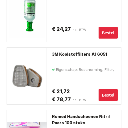
€
24,27
incl. BTW
Bestel
Dit
3M Koolstoffilters A1 6051
pro
hee
Eigenschap: Bescherming, Filter,
me
Veiligheid
var
De
€
21,72
-
opt
Bestel
€
78,77
Prijsklasse:
incl. BTW
ka
€ 21,72
ge
Dit
tot
wo
Romed Handschoenen Nitril
pro
op
Paars 100 stuks
€ 78,77
hee