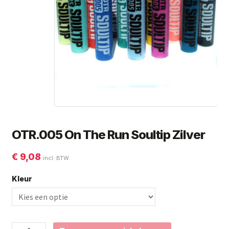
Subme
Giorgio Graesan and Friends
uitvou
OTR.005 On The Run Soultip Zilver
€
9,08
incl. BTW
Kleur
OTR.005