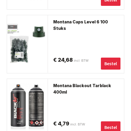
ka
ge
Dit
wo
Montana Caps Level 6 100
pro
op
Stuks
hee
de
me
pro
var
De
€
24,68
incl. BTW
opt
Bestel
ka
ge
wo
Montana Blackout Tarblack
op
400ml
de
pro
€
4,79
incl. BTW
Bestel