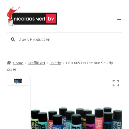
Ga
Ga
door
direct
naar
naar
navigatie
de
inhoud
Zoeken
Subme
naar:
Verf
uitvou
Subme
Schildersbenodigdheden
Home
Graffiti Art
Overig
OTR.005 On The Run Soultip
uitvou
Zilver
Subme
Lakken
uitvou
Subme
Graffiti Art
uitvou
Subme
Detailing
uitvou