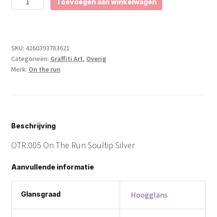
Toevoegen aan winkelwagen
On
The
Run
Soultip
Zilver
SKU:
4260393783621
aantal
Categorieën:
Graffiti Art
,
Overig
Merk:
On the run
Beschrijving
OTR.005 On The Run Soultip Silver
Aanvullende informatie
Glansgraad
Hoogglans