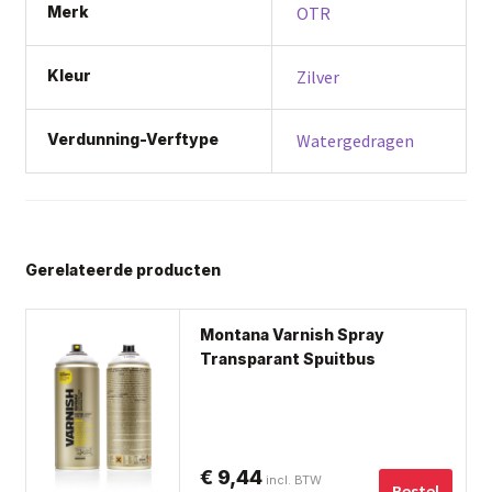
Merk
OTR
Kleur
Zilver
Verdunning-Verftype
Watergedragen
Gerelateerde producten
Dit
Montana Varnish Spray
pro
Transparant Spuitbus
hee
me
var
De
€
9,44
incl. BTW
opt
Bestel