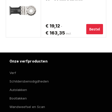
hee
me
var
De
€
19,12
-
opt
Bestel
€
163,35
Prijsklasse:
incl.
ka
€ 19,12
ge
BTW
tot
wo
op
€ 163,35
de
Onze verfproducten
pro
Verf
Schildersbenodigdheden
Autolakken
Bootlakken
Wandweefsel en Scan