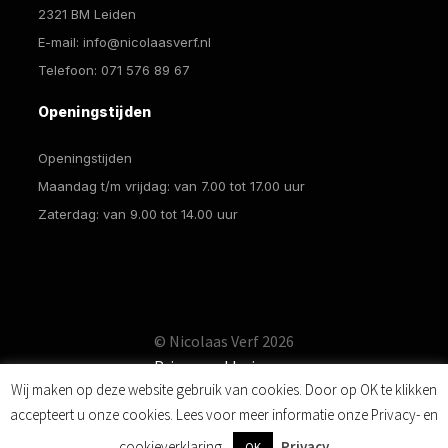
2321 BM Leiden
E-mail:
info@nicolaasverf.nl
Telefoon:
071 576 89 67
Openingstijden
Openingstijden
Maandag t/m vrijdag: van 7.00 tot 17.00 uur
Zaterdag: van 9.00 tot 14.00 uur
© Nicolaas Verf 2026
Privacyverklaring
Wij maken op deze website gebruik van cookies. Door op OK te klikken
accepteert u onze cookies. Lees voor meer informatie onze Privacy- en
0
cookieverklaring.
Privacy
OK