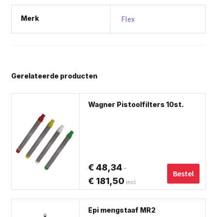
Merk
Flex
Gerelateerde producten
Dit
Wagner Pistoolfilters 10st.
pro
hee
me
var
De
€
48,34
-
opt
Bestel
€
181,50
Prijsklasse:
incl.
ka
€ 48,34
ge
BTW
Dit
tot
wo
Epi mengstaaf MR2
pro