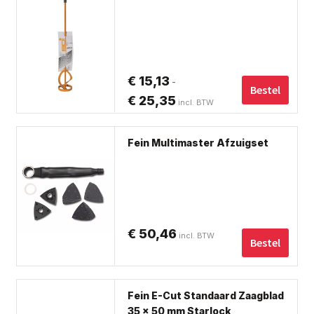
op
€ 181,50
hee
de
me
pro
var
De
€
15,13
-
opt
Bestel
€
25,35
Prijsklasse:
incl. BTW
ka
€ 15,13
ge
tot
wo
Fein Multimaster Afzuigset
op
€ 25,35
de
pro
€
50,46
incl. BTW
Bestel
Dit
Fein E-Cut Standaard Zaagblad
pro
35 x 50 mm Starlock