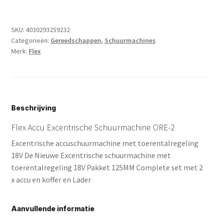
ORE-
2
/125MM
SKU:
4030293259232
aantal
Categorieën:
Gereedschappen
,
Schuurmachines
Merk:
Flex
Beschrijving
Flex Accu Excentrische Schuurmachine ORE-2
Excentrische accuschuurmachine met toerentalregeling
18V De Nieuwe Excentrische schuurmachine met
toerentalregeling 18V Pakket 125MM Complete set met 2
x accu en koffer en Lader
Aanvullende informatie