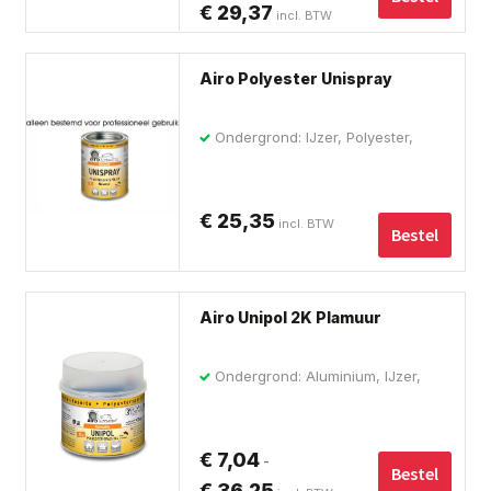
€
29,37
Prijsklasse:
incl. BTW
ka
€ 12,14
ge
tot
wo
Airo Polyester Unispray
op
€ 29,37
de
Ondergrond: IJzer, Polyester,
pro
Staal, Hout, Metaal
€
25,35
incl. BTW
Bestel
Dit
Airo Unipol 2K Plamuur
pro
hee
Ondergrond: Aluminium, IJzer,
me
Polyester, Staal, Hout, Metaal
var
De
€
7,04
-
opt
Bestel
€
36,25
Prijsklasse: