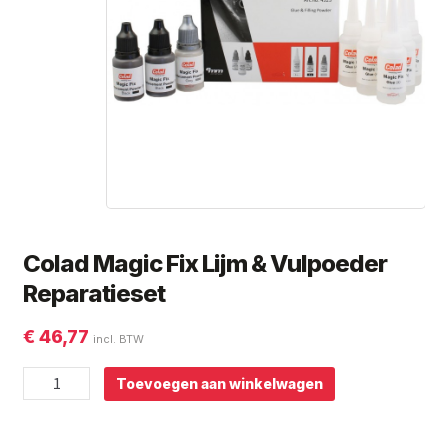
Subme
Giorgio Graesan and Friends
uitvou
Colad Magic Fix Lijm & Vulpoeder
Reparatieset
€
46,77
incl. BTW
Colad
Toevoegen aan winkelwagen
Magic
Fix
Lijm
&