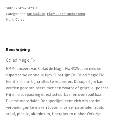
Vulpoeder
SKU:
8714247042984
Reparatieset
aantal
Categorieën:
Autolakken
,
Plamuur en toebehoren
Merk:
Colad
Beschrijving
Colad Magic Fix
EMM lanceert van Colad de Magic Fix 4325 , een nieuwe
supersterke en snelle lijm. Superlijm De Colad Magic Fix
leent zich om bijna alles te repareren. De superlijm kan
worden gecombineerd met een zwarte of grijze vulpoeder.
Hij is na toepassing direct schuurbaar en overspuitbaar.
Diverse materialen De superlijm leent zich om sterke
verbindingen te maken tussen diverse materialen zoals
staal, plastic, aluminium, fiberglas en rubber. Ook zijn