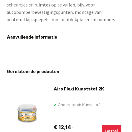
scheurtjes en ruimtes op te vullen, bijv. voor
autobumperbevestigingspunten, montage van
achteruitkijkspiegels, motor afdekplaten en bumpers.
Aanvullende informatie
Gerelateerde producten
Dit
Airo Flexi Kunststof 2K
pro
hee
Ondergrond: Kunststof
me
var
De
€
12,14
-
opt
Bestel