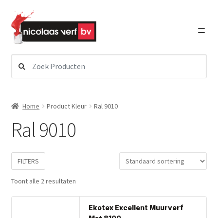
Ga
Ga
door
direct
naar
naar
navigatie
de
inhoud
Zoeken
Subme
Verf
naar:
uitvou
Subme
Schildersbenodigdheden
Home
Product Kleur
Ral 9010
uitvou
Ral 9010
Subme
Lakken
uitvou
Subme
FILTERS
Graffiti Art
uitvou
Toont alle 2 resultaten
Subme
Detailing
Dit
uitvou
Ekotex Excellent Muurverf
pro