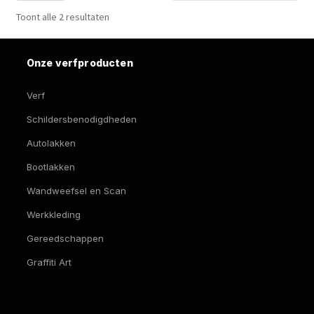
de
Toont alle 2 resultaten
pro
Onze verfproducten
Verf
Schildersbenodigdheden
Autolakken
Bootlakken
Wandweefsel en Scan
Werkkleding
Gereedschappen
Graffiti Art