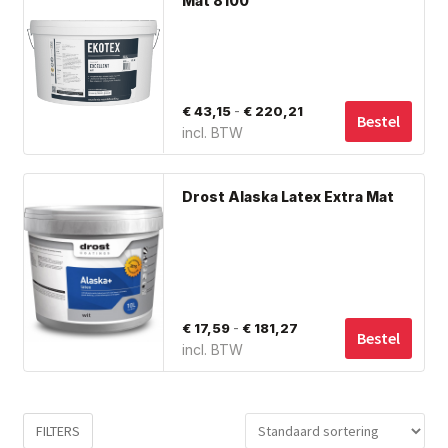
Mat 8100
Subme
hee
Giorgio Graesan and Friends
uitvou
me
var
De
Prijsklasse:
-
€
43,15
€
220,21
opt
Bestel
incl. BTW
€ 43,15
ka
tot
ge
Dit
wo
€ 220,21
Drost Alaska Latex Extra Mat
pro
op
hee
de
me
pro
var
De
Prijsklasse:
-
€
17,59
€
181,27
opt
Bestel
incl. BTW
€ 17,59
ka
tot
ge
wo
€ 181,27
FILTERS
op