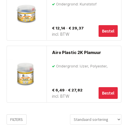
hee
de
Ondergrond: Kunststof
me
pro
var
De
Prijsklasse:
-
€
12,14
€
29,37
opt
Bestel
incl. BTW
€ 12,14
ka
tot
ge
Dit
wo
€ 29,37
Airo Plastic 2K Plamuur
pro
op
hee
de
Ondergrond: IJzer, Polyester,
me
Staal, Hout, Metaal
pro
var
De
Prijsklasse:
-
€
6,49
€
27,82
opt
Bestel
incl. BTW
€ 6,49
ka
tot
ge
wo
€ 27,82
FILTERS
op
de