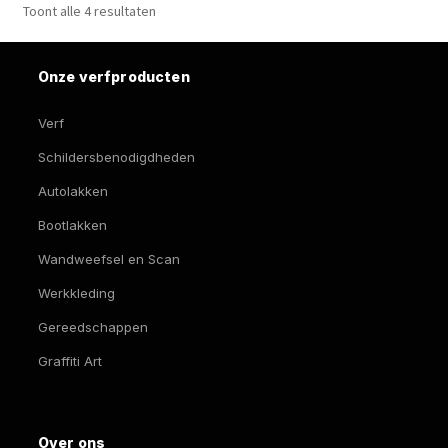
Toont alle 4 resultaten
pro
Onze verfproducten
Verf
Schildersbenodigdheden
Autolakken
Bootlakken
Wandweefsel en Scan
Werkkleding
Gereedschappen
Graffiti Art
Over ons