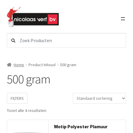
Ga
Ga
door
direct
naar
naar
navigatie
de
inhoud
Zoeken
Subme
Verf
naar:
uitvou
Subme
Schildersbenodigdheden
Home
Product Inhoud
500 gram
uitvou
500 gram
Subme
Lakken
uitvou
Subme
FILTERS
Graffiti Art
uitvou
Toont alle 4 resultaten
Subme
Detailing
Dit
uitvou
Motip Polyester Plamuur
pro