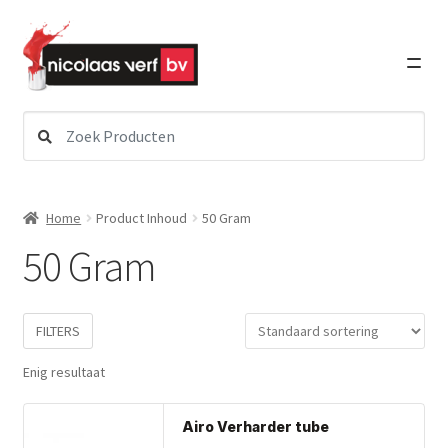
Ga
Ga
door
direct
naar
naar
navigatie
de
inhoud
Zoeken
Subme
Verf
naar:
uitvou
Subme
Schildersbenodigdheden
Home
Product Inhoud
50 Gram
uitvou
50 Gram
Subme
Lakken
uitvou
Subme
FILTERS
Graffiti Art
uitvou
Enig resultaat
Subme
Detailing
Dit
uitvou
Airo Verharder tube
pro