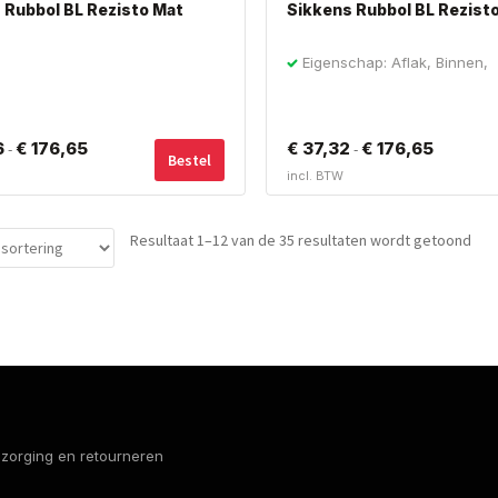
 Rubbol BL Rezisto Mat
Sikkens Rubbol BL Rezisto
productpagina
Eigenschap: Aflak, Binnen,
Huidvetbestendig
Dit
6
€
176,65
Prijsklasse:
€
37,32
€
176,65
Prijsklass
-
-
Bestel
product
incl. BTW
€ 40,06
€ 37,32
heeft
meerdere
tot
tot
variaties.
Resultaat 1–12 van de 35 resultaten wordt getoond
€ 176,65
€ 176,65
Deze
optie
kan
gekozen
worden
op
de
productpagina
bezorging en retourneren