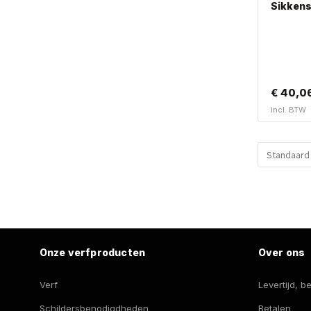
Sikkens
€
40,0
incl. BTW
Onze verfproducten
Over ons
Verf
Levertijd, 
Schildersbenodigdheden
Betalen