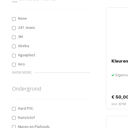
None
247 Jeans
3M
Abeba
Aguaplast
Kleuren
Airo
SHOW MORE
Eigens
Kleurenw
Ondergrond
€
50,0
incl. BTW
Hard PVC
Kunststof
Muren en Plafonds