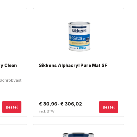
sy Clean
Sikkens Alphacryl Pure Mat SF
 Schrobvast
Dit
Dit
sse:
€
30,96
€
306,02
Prijsklasse:
-
Bestel
Bestel
product
product
incl. BTW
€ 30,96
heeft
heeft
meerdere
meerdere
tot
variaties.
variaties.
€ 306,02
Deze
Deze