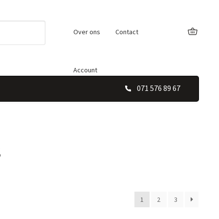
Over ons
Contact
Account
071 576 89 67
s
1
2
3