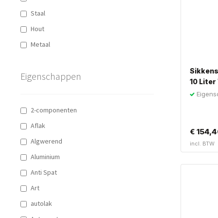
Staal
Hout
Metaal
Sikkens
Eigenschappen
10 Liter
Eigens
Muurverf
2-componenten
Aflak
€
154,4
Algwerend
incl. BTW
Aluminium
Anti Spat
Art
autolak