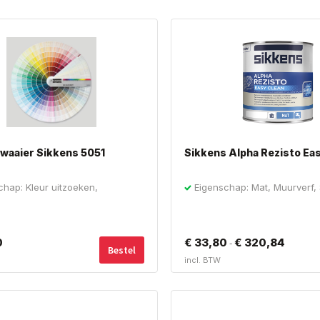
waaier Sikkens 5051
Sikkens Alpha Rezisto Ea
chap: Kleur uitzoeken,
Eigenschap: Mat, Muurverf,
aaier
0
€
33,80
€
320,84
Prijskla
-
Bestel
incl. BTW
€ 33,80
tot
€ 320,84