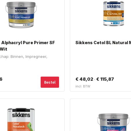
 Alphacryl Pure Primer SF
Sikkens Cetol BL Natural 
 Wit
chap: Binnen, Impregneer,
6
€
48,02
€
115,87
Prijsklass
-
Bestel
incl. BTW
€ 48,02
tot
€ 115,87