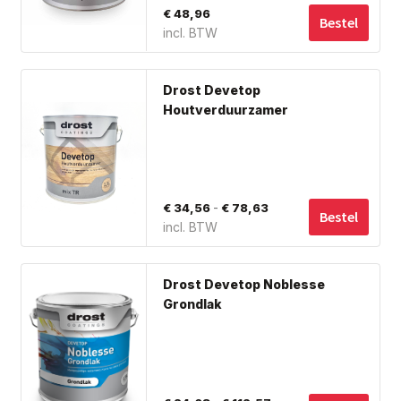
€
48,96
Bestel
incl. BTW
Dit
Drost Devetop
pro
Houtverduurzamer
hee
me
var
De
Prijsklasse:
-
€
34,56
€
78,63
opt
Bestel
incl. BTW
€ 34,56
ka
tot
ge
Dit
wo
€ 78,63
Drost Devetop Noblesse
pro
op
Grondlak
hee
de
me
pro
var
De