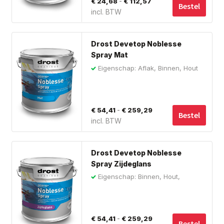
Prijsklasse:
-
€
24,68
€
112,57
opt
Bestel
incl. BTW
€ 24,68
ka
tot
ge
Dit
wo
€ 112,57
Drost Devetop Noblesse
pro
op
Spray Mat
hee
de
Eigenschap: Aflak, Binnen, Hout
me
pro
var
De
Prijsklasse:
-
€
54,41
€
259,29
opt
Bestel
incl. BTW
€ 54,41
ka
tot
ge
Dit
wo
€ 259,29
Drost Devetop Noblesse
pro
op
Spray Zijdeglans
hee
de
Eigenschap: Binnen, Hout,
me
Huidvetbestendig
pro
var
De
Prijsklasse:
-
€
54,41
€
259,29
opt
Bestel