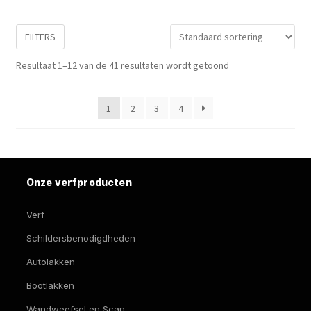
tot
ge
wo
€ 181,27
FILTERS
op
de
Resultaat 1–12 van de 41 resultaten wordt getoond
pro
1
2
3
4
Onze verfproducten
Verf
Schildersbenodigdheden
Autolakken
Bootlakken
Wandweefsel en Scan