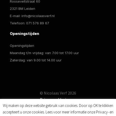
Rooseveltstraat 60
2321 BM Leiden
E-mail:
info@nicolaasverf.nl
Telefoon:
071 576 89 67
Openingstijden
Openingstijden
Maandag t/m vrijdag: van 7.00 tot 17.00 uur
Zaterdag: van 9.00 tot 14.00 uur
© Nicolaas Verf 2026
Privacyverklaring
Wij maken op deze website gebruik van cookies. Door op OK te klikken
accepteert u onze cookies. Lees voor meer informatie onze Privacy- en