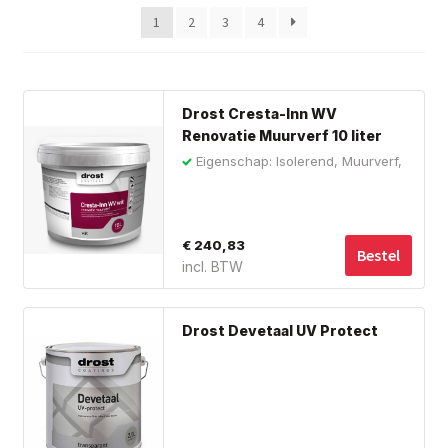
Subme
Giorgio Graesan and Friends
1
2
3
4
uitvou
Drost Cresta-Inn WV
Renovatie Muurverf 10 liter
Wit
Eigenschap: Isolerend, Muurverf,
Nicotine
€
240,83
Bestel
incl. BTW
Drost Devetaal UV Protect