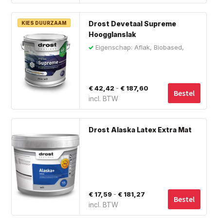
tot
ge
Dit
wo
€ 131,49
Drost Devetaal Supreme
KIES DUURZAAM
pro
op
Hoogglanslak
hee
de
Eigenschap: Aflak, Biobased,
me
Buiten
pro
var
De
Prijsklasse:
-
€
42,42
€
187,60
opt
Bestel
incl. BTW
€ 42,42
ka
tot
ge
Dit
wo
€ 187,60
Drost Alaska Latex Extra Mat
pro
op
hee
de
me
pro
var
De
Prijsklasse:
-
€
17,59
€
181,27
opt
Bestel
incl. BTW
€ 17,59
ka