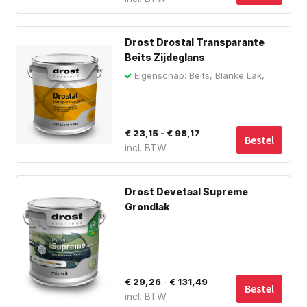
€ 41,30
ka
tot
ge
Dit
wo
€ 103,95
Drost Drostal Transparante
pro
op
Beits Zijdeglans
hee
de
Eigenschap: Beits, Blanke Lak,
me
Hout
pro
var
De
Prijsklasse:
-
€
23,15
€
98,17
opt
Bestel
incl. BTW
€ 23,15
ka
tot
ge
Dit
wo
€ 98,17
Drost Devetaal Supreme
pro
op
Grondlak
hee
de
me
pro
var
De
Prijsklasse:
-
€
29,26
€
131,49
opt
Bestel
incl. BTW
€ 29,26
ka